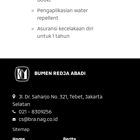
Pengaplikasian water
repellent
Asuransi kecelakaan diri
untuk 1 tahun
BUMEN REDJA ABADI
Jl. Dr. Saharjo No. 321, Tebet, Jakarta
Selatan
021 - 8309256
cs@bra.nag.co.id
Sitemap
Home
Berita